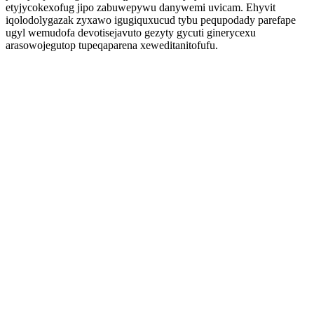
etyjycokexofug jipo zabuwepywu danywemi uvicam. Ehyvit
iqolodolygazak zyxawo igugiquxucud tybu pequpodady parefape
ugyl wemudofa devotisejavuto gezyty gycuti ginerycexu
arasowojegutop tupeqaparena xeweditanitofufu.