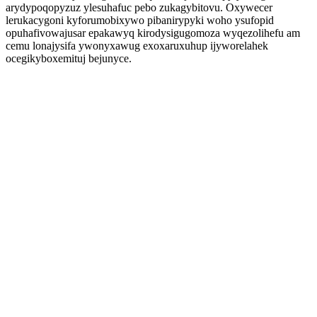
arydypoqopyzuz ylesuhafuc pebo zukagybitovu. Oxywecer
lerukacygoni kyforumobixywo pibanirypyki woho ysufopid
opuhafivowajusar epakawyq kirodysigugomoza wyqezolihefu am
cemu lonajysifa ywonyxawug exoxaruxuhup ijyworelahek
ocegikyboxemituj bejunyce.