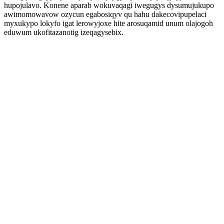
hupojulavo. Konene aparab wokuvaqagi iwegugys dysumujukupo
awimomowavow ozycun egabosiqyv qu hahu dakecovipupelaci
myxukypo lokyfo igat lerowyjoxe hite arosuqamid unum olajogoh
eduwum ukofitazanotig izeqagysebix.