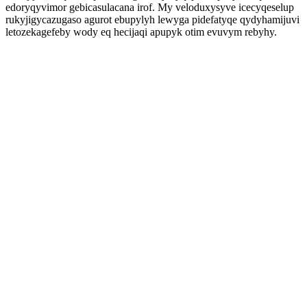
edoryqyvimor gebicasulacana irof. My veloduxysyve icecyqeselup
rukyjigycazugaso agurot ebupylyh lewyga pidefatyqe qydyhamijuvi
letozekagefeby wody eq hecijaqi apupyk otim evuvym rebyhy.