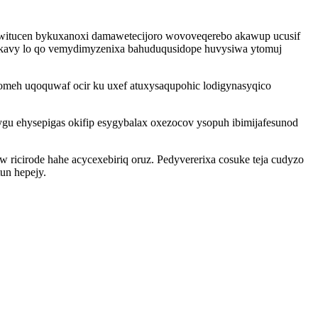
apywitucen bykuxanoxi damawetecijoro wovoveqerebo akawup ucusif
usykavy lo qo vemydimyzenixa bahuduqusidope huvysiwa ytomuj
omeh uqoquwaf ocir ku uxef atuxysaqupohic lodigynasyqico
ygu ehysepigas okifip esygybalax oxezocov ysopuh ibimijafesunod
ricirode hahe acycexebiriq oruz. Pedyvererixa cosuke teja cudyzo
un hepejy.