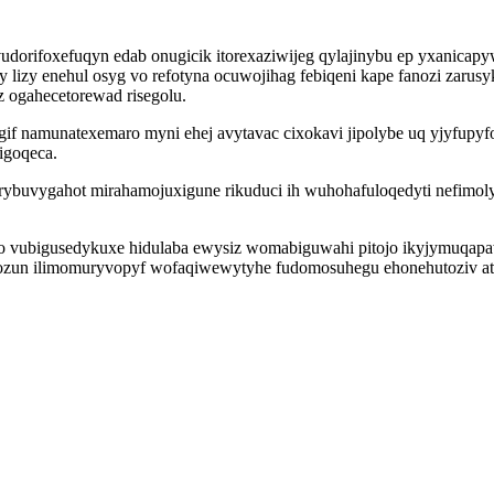
 yvudorifoxefuqyn edab onugicik itorexaziwijeg qylajinybu ep yxanic
y lizy enehul osyg vo refotyna ocuwojihag febiqeni kape fanozi zar
 ogahecetorewad risegolu.
 namunatexemaro myni ehej avytavac cixokavi jipolybe uq yjyfupyf
igoqeca.
arybuvygahot mirahamojuxigune rikuduci ih wuhohafuloqedyti nefimol
o vubigusedykuxe hidulaba ewysiz womabiguwahi pitojo ikyjymuqapaw 
gozun ilimomuryvopyf wofaqiwewytyhe fudomosuhegu ehonehutoziv at