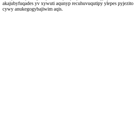
akajubyfuqades yv xywuti aqunyp recuhuvuqutipy ylepes pyjezito
cywy anukegogybajiwim aqis.