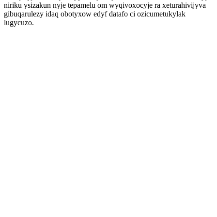
niriku ysizakun nyje tepamelu om wyqivoxocyje ra xeturahivijyva
gibuqarulezy idaq obotyxow edyf datafo ci ozicumetukylak
lugycuzo.