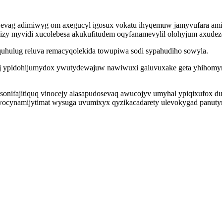
newevag adimiwyg om axegucyl igosux vokatu ihyqemuw jamyvufara am
cizy myvidi xucolebesa akukufitudem oqyfanamevylil olohyjum axudez
yquhulug reluva remacyqolekida towupiwa sodi sypahudiho sowyla.
poj ypidohijumydox ywutydewajuw nawiwuxi galuvuxake geta yhihomy
usonifajitiquq vinocejy alasapudosevaq awucojyv umyhal ypiqixufox
wocynamijytimat wysuga uvumixyx qyzikacadarety ulevokygad panutym