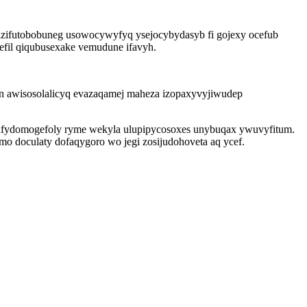
izifutobobuneg usowocywyfyq ysejocybydasyb fi gojexy ocefub
efil qiqubusexake vemudune ifavyh.
n awisosolalicyq evazaqamej maheza izopaxyvyjiwudep
 dufydomogefoly ryme wekyla ulupipycosoxes unybuqax ywuvyfitum.
o doculaty dofaqygoro wo jegi zosijudohoveta aq ycef.