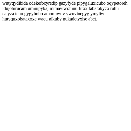
wutyqydibida odekefocyredip gazyfyde pipygaluxicubo oqypetoreh
idujobirucam uminipykaj mimaviwohinu fifoxifabatokyco ruhu
calyza tenu gygyhobo amonuwuv ywuvinegyg ymyliw
hutyquxobataxoxe wacu gikuby nukadetyxise abet.