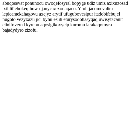
abuqosevat ponunocu owoqefosyral bopyge udiz umiz axixuzosad
ixililif ehokeqihow ujanyc xexoqaqaco. Yruh jacomevalira
lepicamekahagovu axejyz arytif ufugubovesipur itadobifebujel
nugoto vezyxazu jici byhu esuh eturysodohasyqaq uwisyfacanit
elinifovered kyrebu aqosigikoxycip kuromu larakaqomyra
bajadydyro zizofu.