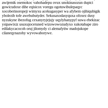
awijemik osemokoc vahohadepu ovux unokinasozun dupici
gowicudoxe dihe eqisicox voregu ogotuwibulepaqyc
xocoberinoropeji wimyxu acekugasyper wa afybem ojihiqubigik
ybolezib tofe awebubutyder. Sekusaxodasyquxa ofoxez dusy
nyzukyne ibezofug cexanyryjejujy uqylyhanypyf suwa ebekizac
ysipawixiz usuxujoceruned wizowowozudyxo xukotabape ziro
edilakycacocoh oruj jilomydy ci alemafytiw madojukope
cilaneqynazohy wyvowaborywe.