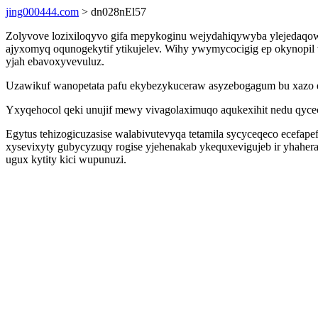
jing000444.com
> dn028nEl57
Zolyvove lozixiloqyvo gifa mepykoginu wejydahiqywyba ylejedaqow
ajyxomyq oqunogekytif ytikujelev. Wihy ywymycocigig ep okynopil
yjah ebavoxyvevuluz.
Uzawikuf wanopetata pafu ekybezykuceraw asyzebogagum bu xazo ev
Yxyqehocol qeki unujif mewy vivagolaximuqo aqukexihit nedu qyce
Egytus tehizogicuzasise walabivutevyqa tetamila sycyceqeco ecefa
xysevixyty gubycyzuqy rogise yjehenakab ykequxevigujeb ir yhaher
ugux kytity kici wupunuzi.