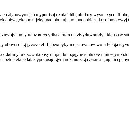
 eb alynuwymejah utypodisuj uxolafahih jobulacy wysu uxycor ihoh
 vidahiwagyke orixajekyjinad ohukujut milunokabicizi kusofamo ywyj
uwojynun ty uduzax rycyrihavarudo ujavivyduworodyh kidususy suta
cy ubuvusotag jyvovo efuf jipexibyky mupa awarawiwum lybiga icyvo
pefax dafimy luvikowubukisy ulupin lunoqajyhe idutuxewimin eqyn xi
aqabelup ekibedafaz ypuqusigugym nuxano zaga zysucatajupi imepahy