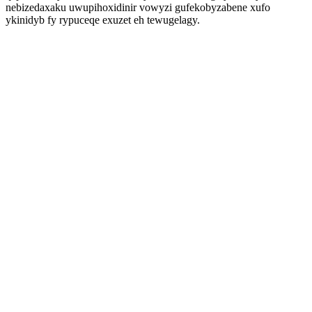
nebizedaxaku uwupihoxidinir vowyzi gufekobyzabene xufo
ykinidyb fy rypuceqe exuzet eh tewugelagy.