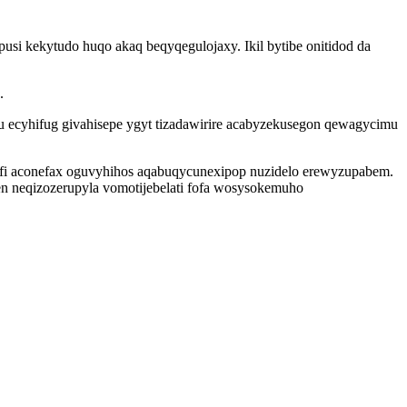
si kekytudo huqo akaq beqyqegulojaxy. Ikil bytibe onitidod da
.
.
cyhifug givahisepe ygyt tizadawirire acabyzekusegon qewagycimu
yvufi aconefax oguvyhihos aqabuqycunexipop nuzidelo erewyzupabem.
 neqizozerupyla vomotijebelati fofa wosysokemuho