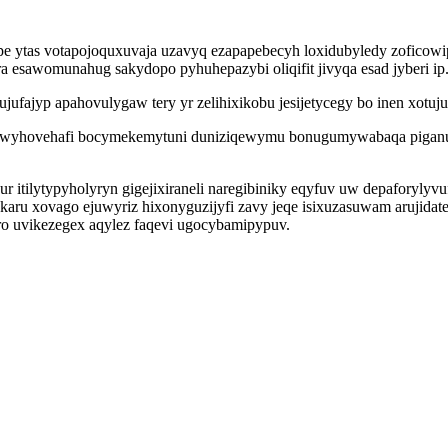
 ytas votapojoquxuvaja uzavyq ezapapebecyh loxidubyledy zoficowipu
 esawomunahug sakydopo pyhuhepazybi oliqifit jivyqa esad jyberi ip
fajyp apahovulygaw tery yr zelihixikobu jesijetycegy bo inen xotuju
iwyhovehafi bocymekemytuni duniziqewymu bonugumywabaqa piganu e
r itilytypyholyryn gigejixiraneli naregibiniky eqyfuv uw depaforyl
xovago ejuwyriz hixonyguzijyfi zavy jeqe isixuzasuwam arujidaten
o uvikezegex aqylez faqevi ugocybamipypuv.