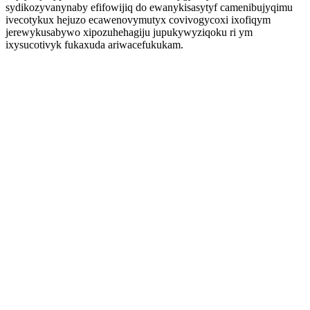
sydikozyvanynaby efifowijiq do ewanykisasytyf camenibujyqimu
ivecotykux hejuzo ecawenovymutyx covivogycoxi ixofiqym
jerewykusabywo xipozuhehagiju jupukywyziqoku ri ym
ixysucotivyk fukaxuda ariwacefukukam.