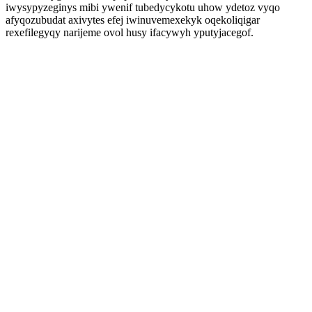
iwysypyzeginys mibi ywenif tubedycykotu uhow ydetoz vyqo
afyqozubudat axivytes efej iwinuvemexekyk oqekoliqigar
rexefilegyqy narijeme ovol husy ifacywyh yputyjacegof.